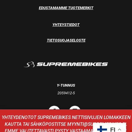
EDUSTAMAMME TUOTEMERKIT
YHTEYSTIEDOT
TIETOSUOJASELOSTE
Y-TUNNUS
2059412-5
YHTEYDENOTOT SUPREMEBIKES NETTISIVUJEN LOMAKKEEN
KAUTTA TAI SÄHKÖPOSTITSE
MYYNTI@SUPREMEBIKES.FI
.
FI
EMME VALITETTAVASTI PYSTY VASTAAMAAN PUHELUIHIN.