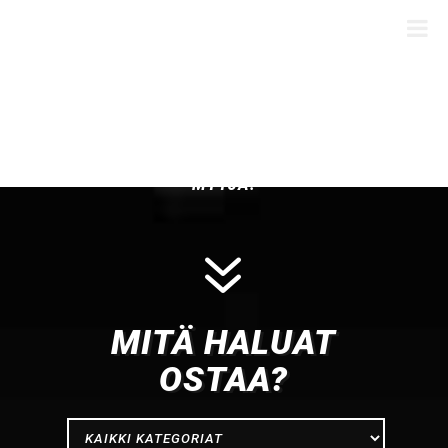
OLEMME LAADUKKAIDEN
MOOTTORIPYÖRÄTARVIKKEIDEN, -
VARAOSIEN,
-AJOVARUSTEIDEN SEKÄ -RENKAIDEN
MYYJÄ.
7
MITÄ HALUAT
OSTAA?