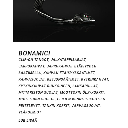
BONAMICI
CLIP-ON TANGOT
,
JALKATAPPISARJAT
,
JARRUKAHVAT
,
JARRUKAHVAT ETÄISYYDEN
SÄÄTIMELLÄ
,
KAHVAN ETÄISYYSSÄÄTIMET
,
KAHVASUOJAT
,
KETJUNSÄÄTIMET
,
KYTKINKAHVAT
,
KYTKINKAHVAT RUNKOINEEN
,
LANKARULLAT
,
MITTARISTON SUOJAT
,
MOOTTORIN ÖLJYKORKIT
,
MOOTTORIN SUOJAT
,
PEILIEN KIINNITYSKOHTIEN
PEITELEVYT
,
TANKIN KORKIT
,
VARVASSUOJAT
,
YLÄKOLMIOT
LUE LISÄÄ